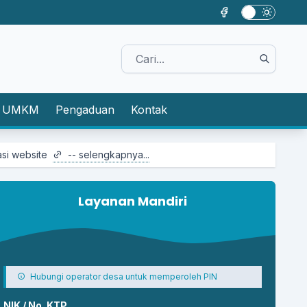
UMKM
Pengaduan
Kontak
-- selengkapnya...
Layanan Mandiri
Hubungi operator desa untuk memperoleh PIN
NIK / No. KTP