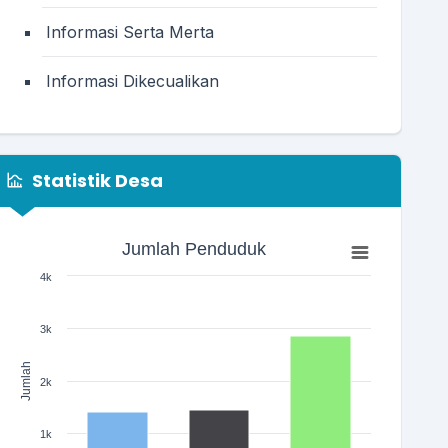
Informasi Serta Merta
Informasi Dikecualikan
Statistik Desa
Jumlah Penduduk
Jumlah Penduduk
Bar chart with 3 bars.
4k
The chart has 1 X axis displaying categories.
The chart has 1 Y axis displaying Jumlah. Range: 0 to 400
3k
Jumlah
2k
1k