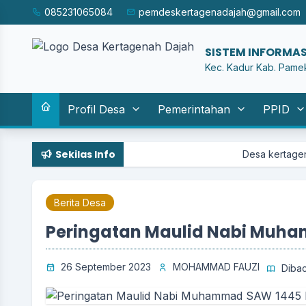
085231065084
pemdeskertagenadajah@gmail.com
SISTEM INFORMA
Kec. Kadur Kab. Pame
Profil Desa
Pemerintahan
PPID
Sekilas Info
Desa kertagena dajah sudang
Berita Desa
Peringatan Maulid Nabi Muha
26 September 2023
MOHAMMAD FAUZI
Dibac