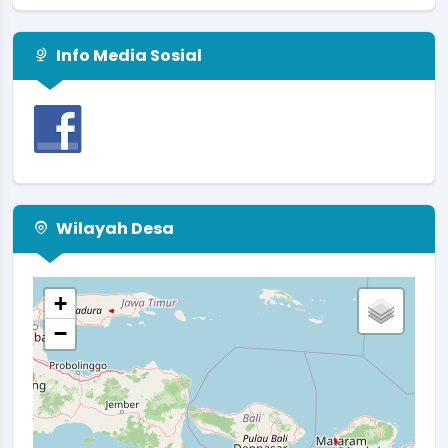
Info Media Sosial
Wilayah Desa
+
−