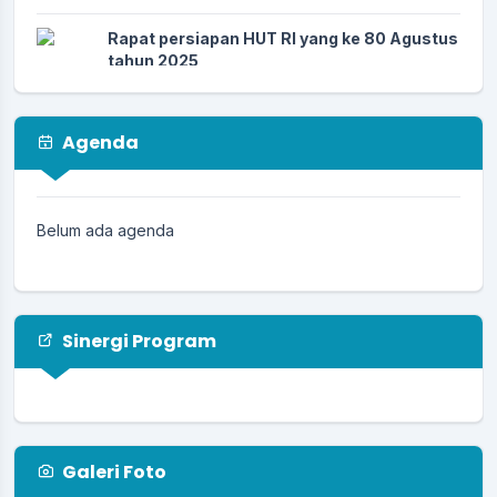
Rapat persiapan HUT RI yang ke 80 Agustus
tahun 2025
26 Juli 2025
Musyawarah Desa 23 Juli 2025
Agenda
23 Juli 2025
PEMDES Kertagena Dajah menerima
mahasiswa KkN UIN Dan UIM 07 Juli 2025
Belum ada agenda
11 Juli 2025
Sinergi Program
Galeri Foto