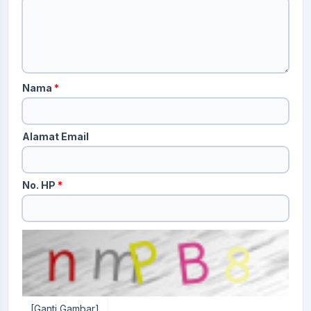
Nama
*
Alamat Email
No. HP
*
[Ganti Gambar]