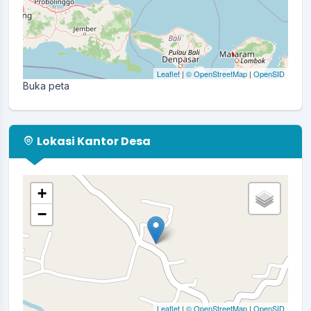
Leaflet
|
© OpenStreetMap
|
OpenSID
Buka peta
Lokasi Kantor Desa
+
−
Leaflet
|
© OpenStreetMap
|
OpenSID