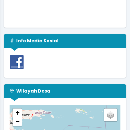
Info Media Sosial
Wilayah Desa
+
−