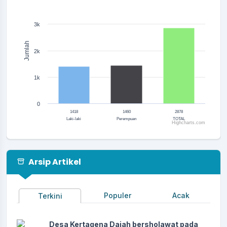
The chart has 1 Y axis displaying Jumlah. Range: 0 to 4000.
3k
Jumlah
2k
1k
0
1418
1460
2878
Laki-laki
Perempuan
TOTAL
Highcharts.com
End of interactive chart.
Arsip Artikel
Populer
Acak
Terkini
Desa Kertagena Dajah bersholawat pada