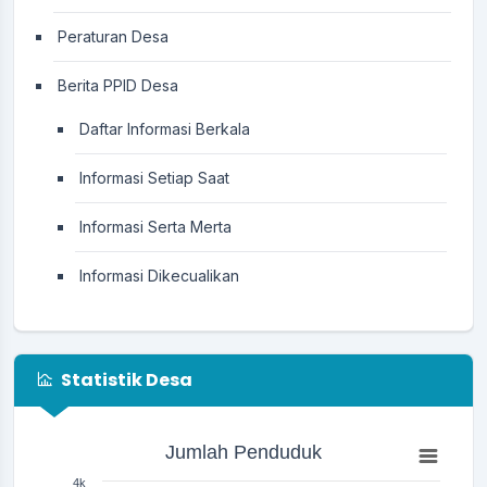
Peraturan Desa
Berita PPID Desa
Daftar Informasi Berkala
Informasi Setiap Saat
Informasi Serta Merta
Informasi Dikecualikan
Statistik Desa
Jumlah Penduduk
Jumlah Penduduk
Bar chart with 3 bars.
The chart has 1 X axis displaying categories.
4k