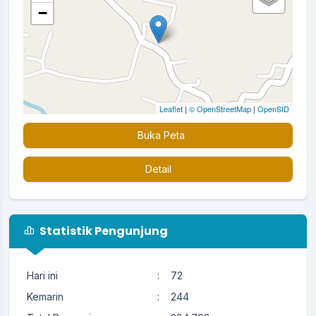
−
Leaflet
|
© OpenStreetMap
|
OpenSID
Buka Peta
Detail
Statistik Pengunjung
Hari ini
:
72
Kemarin
:
244