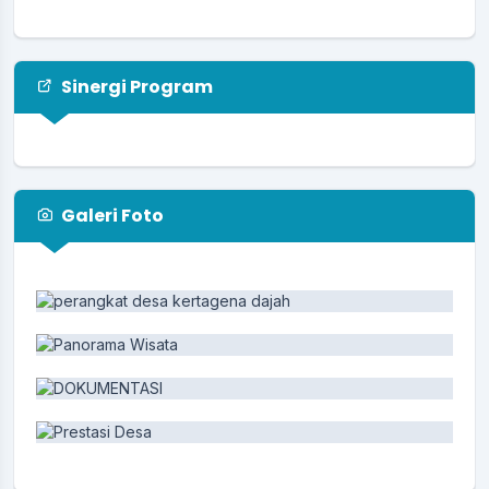
Sinergi Program
Galeri Foto