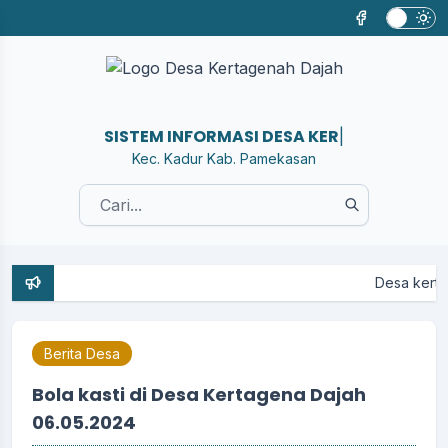
SISTEM INF
|
Kec. Kadur Kab. Pamekasan
Desa kertagena daja
Berita Desa
Bola kasti di Desa Kertagena Dajah
06.05.2024