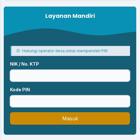
Layanan Mandiri
Hubungi operator desa untuk memperoleh PIN
NIK / No. KTP
Kode PIN
Masuk