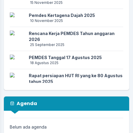
15 November 2025
Pemdes Kertagena Dajah 2025
10 November 2025
Rencana Kerja PEMDES Tahun anggaran
2026
25 September 2025
PEMDES Tanggal 17 Agustus 2025
18 Agustus 2025
Rapat persiapan HUT RI yang ke 80 Agustus
tahun 2025
26 Juli 2025
Musyawarah Desa 23 Juli 2025
Agenda
23 Juli 2025
PEMDES Kertagena Dajah menerima
mahasiswa KkN UIN Dan UIM 07 Juli 2025
Belum ada agenda
11 Juli 2025