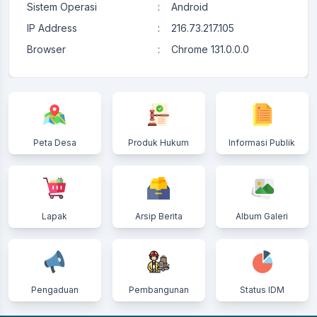
Sistem Operasi
:
Android
IP Address
:
216.73.217.105
Browser
:
Chrome 131.0.0.0
Peta Desa
Produk Hukum
Informasi Publik
Lapak
Arsip Berita
Album Galeri
Pengaduan
Pembangunan
Status IDM