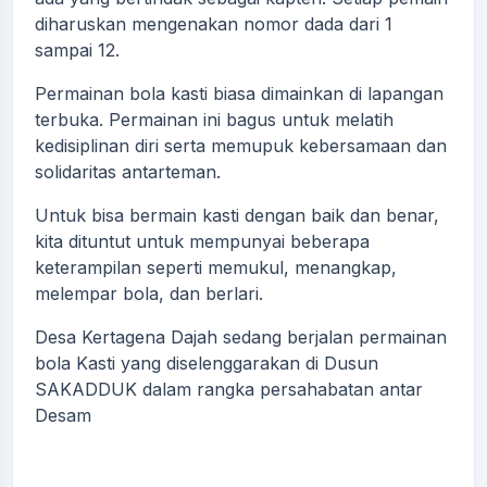
diharuskan mengenakan nomor dada dari 1
sampai 12.
Permainan bola kasti biasa dimainkan di lapangan
terbuka. Permainan ini bagus untuk melatih
kedisiplinan diri serta memupuk kebersamaan dan
solidaritas antarteman.
Untuk bisa bermain kasti dengan baik dan benar,
kita dituntut untuk mempunyai beberapa
keterampilan seperti memukul, menangkap,
melempar bola, dan berlari.
Desa Kertagena Dajah sedang berjalan permainan
bola Kasti yang diselenggarakan di Dusun
SAKADDUK dalam rangka persahabatan antar
Desam