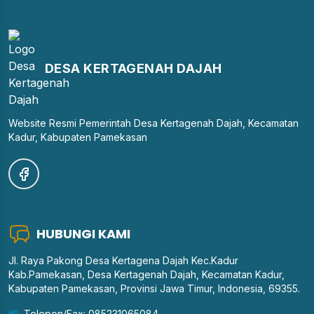
DESA KERTAGENAH DAJAH
Website Resmi Pemerintah Desa Kertagenah Dajah, Kecamatan
Kadur, Kabupaten Pamekasan
HUBUNGI KAMI
Jl. Raya Pakong Desa Kertagena Dajah Kec.Kadur
Kab.Pamekasan, Desa Kertagenah Dajah, Kecamatan Kadur,
Kabupaten Pamekasan, Provinsi Jawa Timur, Indonesia, 69355.
Telepon/Fax: 085231065084