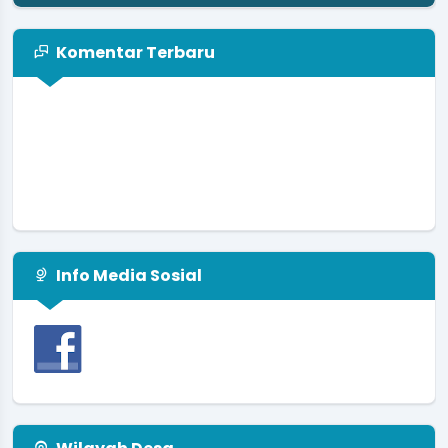
Komentar Terbaru
Info Media Sosial