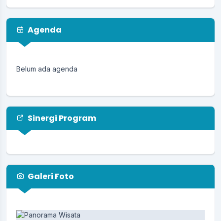
26 Juli 2025
Musyawarah Desa 23 Juli 2025
Agenda
23 Juli 2025
PEMDES Kertagena Dajah menerima
mahasiswa KkN UIN Dan UIM 07 Juli 2025
Belum ada agenda
11 Juli 2025
Sinergi Program
Galeri Foto