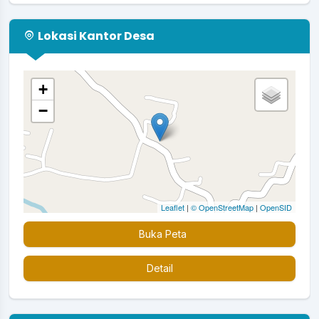
Lokasi Kantor Desa
+
−
Leaflet
|
© OpenStreetMap
|
OpenSID
Buka Peta
Detail