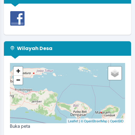
Wilayah Desa
+
−
Leaflet
|
© OpenStreetMap
|
OpenSID
Buka peta