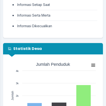
Informasi Setiap Saat
Informasi Serta Merta
Informasi Dikecualikan
Statistik Desa
Jumlah Penduduk
Jumlah Penduduk
Bar chart with 3 bars.
The chart has 1 X axis displaying categories.
4k
The chart has 1 Y axis displaying Jumlah. Range: 0 to 4000.
3k
Jumlah
2k