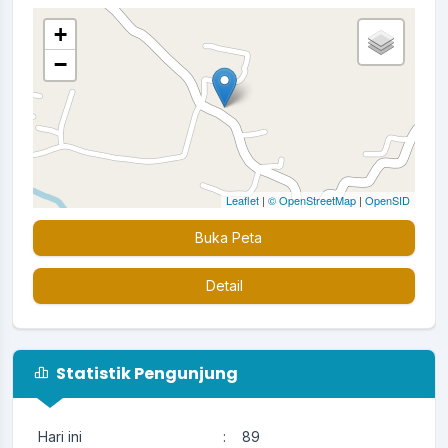
+
−
Leaflet
|
© OpenStreetMap
|
OpenSID
Buka Peta
Detail
Statistik Pengunjung
Hari ini
:
89