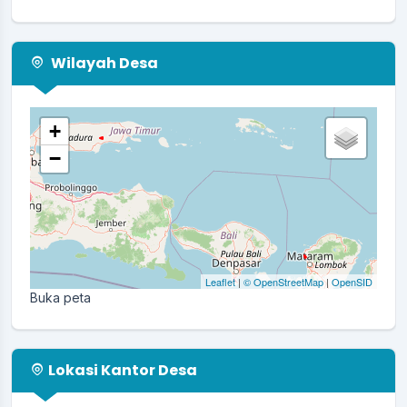
Wilayah Desa
+
−
Leaflet
|
© OpenStreetMap
|
OpenSID
Buka peta
Lokasi Kantor Desa