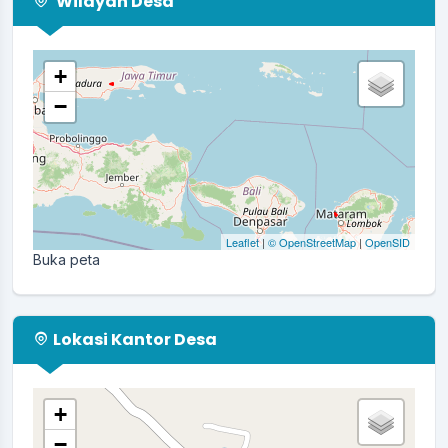
Wilayah Desa
+
−
Leaflet
|
© OpenStreetMap
|
OpenSID
Buka peta
Lokasi Kantor Desa
+
−