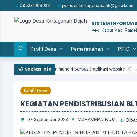
085231065084
pemdeskertagenadajah@gmail.com
SISTEM INFORMAS
Kec. Kadur Kab. Pame
Profil Desa
Pemerintahan
PPID
Sekilas Info
kan layanan mandiri berbasis aplikasi website
-- selengkapnya
Berita Desa
KEGIATAN PENDISTRIBUSIAN BLT
07 September 2023
MOHAMMAD FAUZI
Dibac