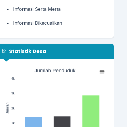
Informasi Serta Merta
Informasi Dikecualikan
Statistik Desa
Jumlah Penduduk
Jumlah Penduduk
Bar chart with 3 bars.
4k
The chart has 1 X axis displaying categories.
The chart has 1 Y axis displaying Jumlah. Range: 0 to 400
3k
Jumlah
2k
1k