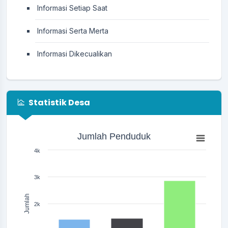
Informasi Setiap Saat
Informasi Serta Merta
Informasi Dikecualikan
Statistik Desa
Jumlah Penduduk
Jumlah Penduduk
Bar chart with 3 bars.
The chart has 1 X axis displaying categories.
4k
The chart has 1 Y axis displaying Jumlah. Range: 0 to 4000.
3k
Jumlah
2k