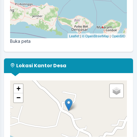
Leaflet
|
© OpenStreetMap
|
OpenSID
Buka peta
Lokasi Kantor Desa
+
−