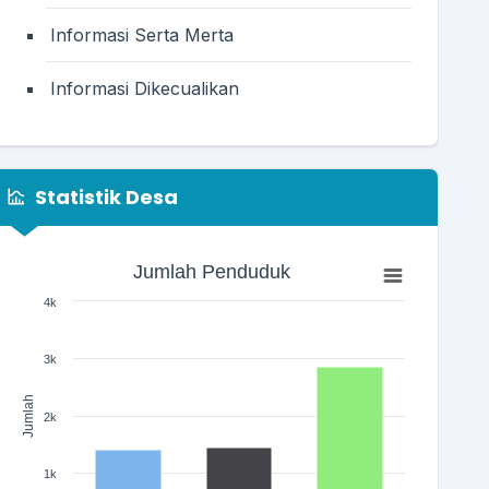
Informasi Serta Merta
Informasi Dikecualikan
Statistik Desa
Jumlah Penduduk
Jumlah Penduduk
Bar chart with 3 bars.
4k
The chart has 1 X axis displaying categories.
The chart has 1 Y axis displaying Jumlah. Range: 0 to 400
3k
Jumlah
2k
1k