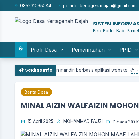
085231065084
pemdeskertagenadajah@gmail.com
SISTEM INFORMAS
Kec. Kadur Kab. Pame
Profil Desa
Pemerintahan
PPID
Sekilas Info
kan layanan mandiri berbasis aplikasi website
-- selengkapnya.
Berita Desa
MINAL AIZIN WALFAIZIN MOHON
15 April 2025
MOHAMMAD FAUZI
Dibaca 310 K